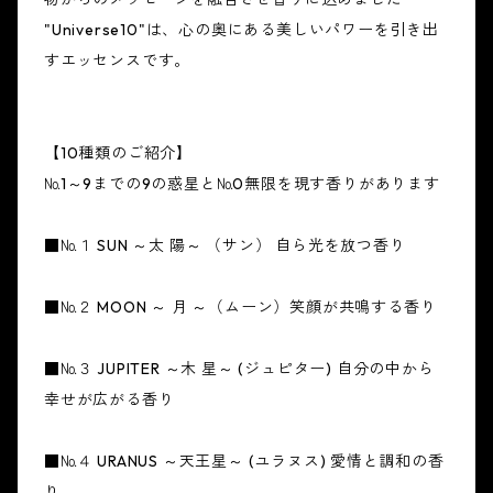
"Universe10"は、心の奥にある美しいパワーを引き出
すエッセンスです。
【10種類のご紹介】
№1～9までの9の惑星と№0無限を現す香りがあります
■№１ SUN ～太 陽～ （サン） 自ら光を放つ香り
■№２ MOON ～ 月 ～（ムーン）笑顔が共鳴する香り
■№３ JUPITER ～木 星～ (ジュピター) 自分の中から
幸せが広がる香り
■№４ URANUS ～天王星～ (ユラヌス) 愛情と調和の香
り