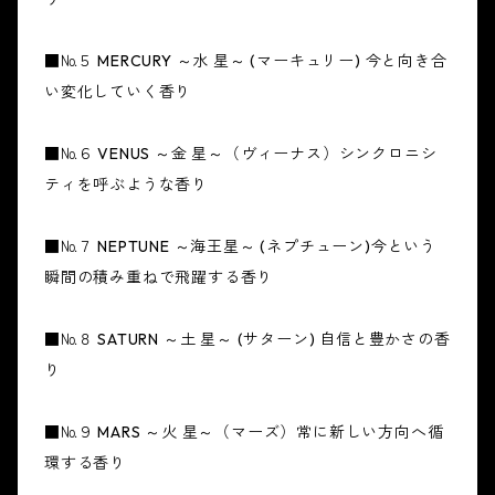
■№５ MERCURY ～水 星～ (マーキュリー) 今と向き合
い変化していく香り
■№６ VENUS ～金 星～（ヴィーナス）シンクロニシ
ティを呼ぶような香り
■№７ NEPTUNE ～海王星～ (ネプチューン)今という
瞬間の積み重ねで飛躍する香り
■№８ SATURN ～土 星～ (サターン) 自信と豊かさの香
り
■№９ MARS ～火 星～（マーズ）常に新しい方向へ循
環する香り