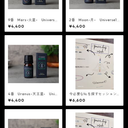
9番 Mars-火星- Universe1
2番 Moon-月- Universe10
0 精油
精油
¥4,400
¥4,400
4番 Uranus-天王星- Univ
今必要な№を探すセッションZ
erse10 精油
OOM・15㎖ミスト付き
¥4,400
¥6,600