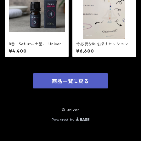
8番 Saturn-土星- Univers
今必要な№を探すセッション/1
e10 精油
5㎖ミストつき 女性限定サロ
¥4,400
¥6,600
ン開催
商品一覧に戻る
© univer
Powered by