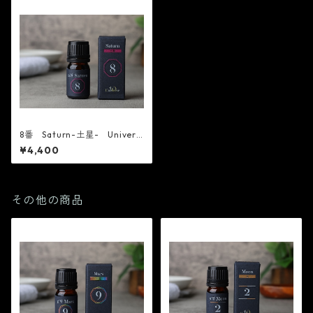
8番 Saturn-土星- Univers
e10 精油
¥4,400
その他の商品